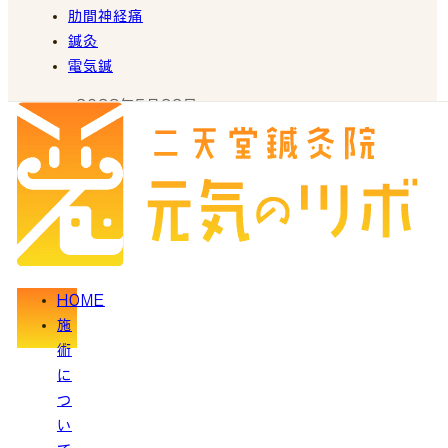
肋間神経痛
鍼灸
電気鍼
2026年5月22日
肋間神経痛の鍼灸治療について
HOME
(C) 2023 元気のツボ.
施
術
に
つ
い