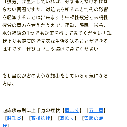
「疲労」は生活していれば、必ず考えなければな
らない問題ですが、対処法を知ることでその影響
を軽減することは出来ます！中枢性疲労と末梢性
疲労の両方を考えたうえで、運動、睡眠、栄養、
水分補給の1つでも対策を行ってみてください！現
状よりも健康的で元気な生活を送ることができる
はずです！ぜひコツコツ続けてみてください！
もし当院がどのような施術をしているか気になる
方は、
適応疾患別に上半身の症状【
肩こり
】【
五十肩
】
【
腱鞘炎
】【
頚椎捻挫
】【
耳鳴り
】【
胃腸の症
状
】