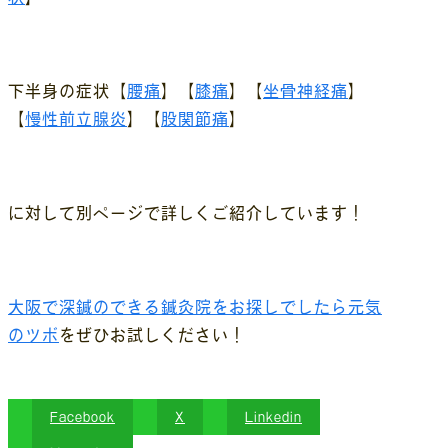
下半身の症状【
腰痛
】【
膝痛
】【
坐骨神経痛
】
【
慢性前立腺炎
】【
股関節痛
】
に対して別ページで詳しくご紹介しています！
大阪で深鍼のできる鍼灸院をお探しでしたら元気
のツボ
をぜひお試しください！
Facebook
X
Linkedin